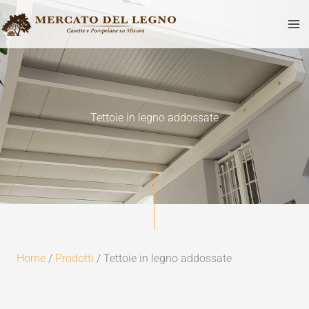
Vai
al
contenuto
Tettoie in legno addossate
Home
/
Prodotti
/ Tettoie in legno addossate